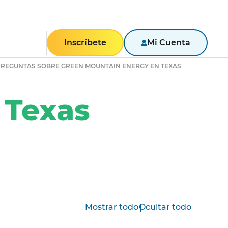
Inscríbete
Mi Cuenta
REGUNTAS SOBRE GREEN MOUNTAIN ENERGY EN TEXAS
RESIDENCIAL
Texas
 Texas
Pennsylvania
New York
New Jersey
Massachusetts
Maryland
Illinois
|
Mostrar todo
Ocultar todo
NEGOCIOS